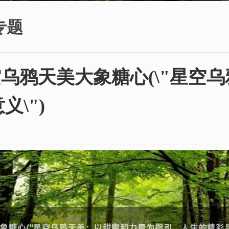
专题
空乌鸦天美大象糖心(\"星空
\")