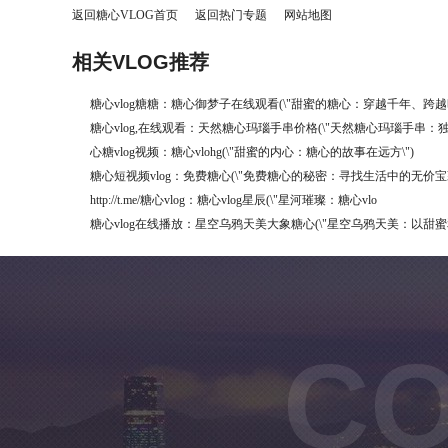
返回糖心VLOG首页
返回热门专题
网站地图
相关VLOG推荐
糖心vlog糖糖：糖心御梦子在线观看(\"甜蜜的糖心：穿越千年、跨越
糖心vlog,在线观看：天然糖心玛瑙手串价格(\"天然糖心玛瑙手串：
心糖vlog视频：糖心vlohg(\"甜蜜的内心：糖心的故事在远方\")
糖心短视频vlog：免费糖心(\"免费糖心的秘密：寻找生活中的无价宝藏
http://t.me/糖心vlog：糖心vlog星辰(\"星河璀璨：糖心vlo
糖心vlog在线播放：星空乌鸦天美大象糖心(\"星空乌鸦天美：以甜
CO