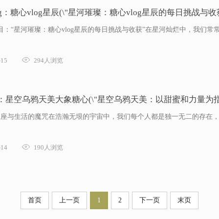
糖心vlog：糖心vlog星辰(\"星河璀璨：糖心vlog星辰的每日挑战与收获
糖心vlog:题目：“星河璀璨：糖心vlog星辰的每日挑战与收获”在星河灿烂中，

15
294人浏览
放：星空乌鸦天美大象糖心(\"星空乌鸦天美：以甜蜜和力量为指
:：星座与生活的魔咒在浩瀚无垠的宇宙中，我们每个人都是独一无二的存在

14
190人浏览
首页
上一页
1
2
下一页
末页