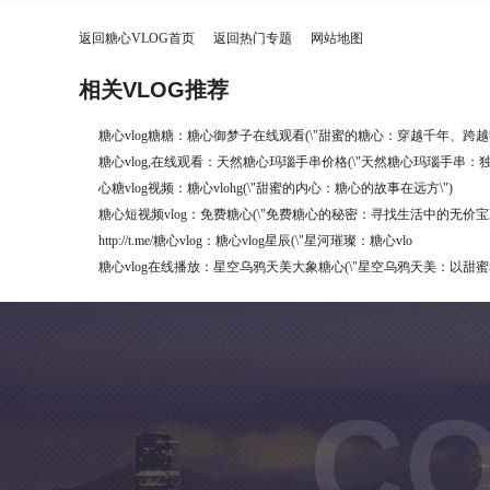
返回糖心VLOG首页
返回热门专题
网站地图
相关VLOG推荐
糖心vlog糖糖：糖心御梦子在线观看(\"甜蜜的糖心：穿越千年、跨越
糖心vlog,在线观看：天然糖心玛瑙手串价格(\"天然糖心玛瑙手串：
心糖vlog视频：糖心vlohg(\"甜蜜的内心：糖心的故事在远方\")
糖心短视频vlog：免费糖心(\"免费糖心的秘密：寻找生活中的无价宝藏
http://t.me/糖心vlog：糖心vlog星辰(\"星河璀璨：糖心vlo
糖心vlog在线播放：星空乌鸦天美大象糖心(\"星空乌鸦天美：以甜
CO