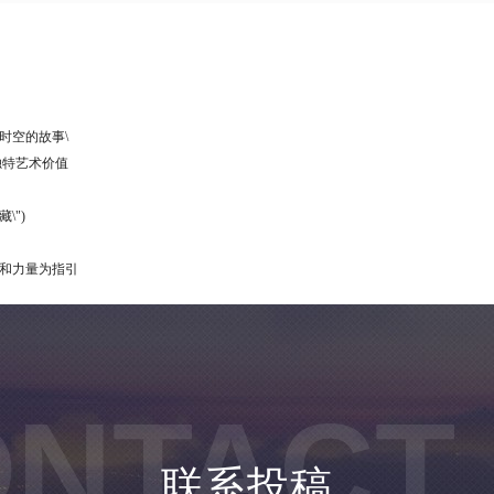
时空的故事\
独特艺术价值
\")
蜜和力量为指引
NTACT
联系投稿