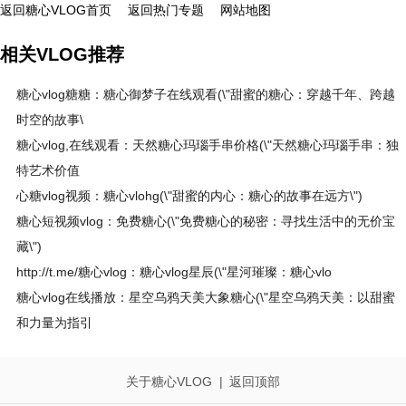
返回糖心VLOG首页
返回热门专题
网站地图
相关VLOG推荐
糖心vlog糖糖：糖心御梦子在线观看(\"甜蜜的糖心：穿越千年、跨越
时空的故事\
糖心vlog,在线观看：天然糖心玛瑙手串价格(\"天然糖心玛瑙手串：独
特艺术价值
心糖vlog视频：糖心vlohg(\"甜蜜的内心：糖心的故事在远方\")
糖心短视频vlog：免费糖心(\"免费糖心的秘密：寻找生活中的无价宝
藏\")
http://t.me/糖心vlog：糖心vlog星辰(\"星河璀璨：糖心vlo
糖心vlog在线播放：星空乌鸦天美大象糖心(\"星空乌鸦天美：以甜蜜
和力量为指引
关于糖心VLOG
|
返回顶部