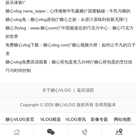
娱乐体验\"
糖心vlog nana_taipei：心痒难耐牛乳蘸糖(\"甜蜜触碰：牛乳与糖的
糖心vlog免：糖心vlog原创(\"糖心之旅：从原汁原味到创新无限\")
糖心为vlog：www.糖心com(\"中国最接近的巧克力中心：糖心巧克力
的世界
免费糖心vlog下载：糖心vlog.con(\"糖心视频大师：如何让平凡的日子
变
糖心vlog免费高清观看：糖心荷包蛋煮几分钟(\"糖心荷包蛋的烹饪技
巧与时间控制
关于糖心VLOG
|
返回顶部
Copyright © 2026 糖心VLOG 版权所有 非商用版本
糖心VLOG首页
VLOG精选
VLOG资讯
影像专题
网站地图



