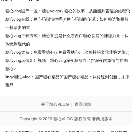
糖心vlog国产一区：糖心volgo(\"糖心的故事：从酸甜到苦涩的旅程\")
糖心vlog在线：糖心玛瑙怕摔吗(\"糖心玛瑙的传说：如何挑选和佩戴
一颗珍贵的首
糖心vlog下载方式：糖心菩提是什么东西(\"糖心菩提的神秘力量：从
传统到现代的
糖心vlog尤奈：免费看糖心(\"免费看糖心:一次独特的文化体验之旅\")
糖心vlog玩偶姐姐视频：糖心vlog深夜释放自己(\"深夜的激情与自由：
糖心v
lingxi糖心vlog：国产糖心精品(\"国产糖心精品：从传统到创新，未来
甜品
关于糖心VLOG
|
返回顶部
Copyright © 2026 糖心VLOG 版权所有 非商用版本