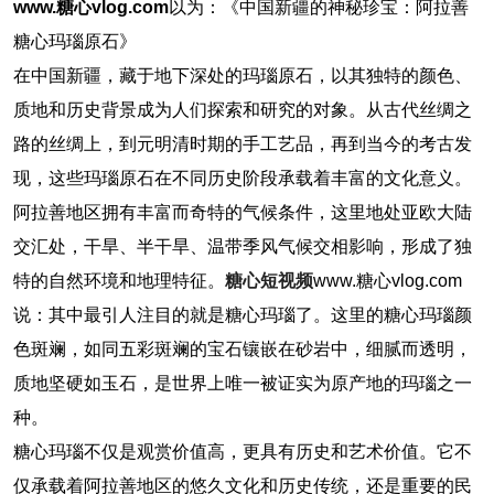
www.糖心vlog.com
以为：《中国新疆的神秘珍宝：阿拉善
糖心玛瑙原石》
在中国新疆，藏于地下深处的玛瑙原石，以其独特的颜色、
质地和历史背景成为人们探索和研究的对象。从古代丝绸之
路的丝绸上，到元明清时期的手工艺品，再到当今的考古发
现，这些玛瑙原石在不同历史阶段承载着丰富的文化意义。
阿拉善地区拥有丰富而奇特的气候条件，这里地处亚欧大陆
交汇处，干旱、半干旱、温带季风气候交相影响，形成了独
特的自然环境和地理特征。
糖心短视频
www.糖心vlog.com
说：其中最引人注目的就是糖心玛瑙了。这里的糖心玛瑙颜
色斑斓，如同五彩斑斓的宝石镶嵌在砂岩中，细腻而透明，
质地坚硬如玉石，是世界上唯一被证实为原产地的玛瑙之一
种。
糖心玛瑙不仅是观赏价值高，更具有历史和艺术价值。它不
仅承载着阿拉善地区的悠久文化和历史传统，还是重要的民