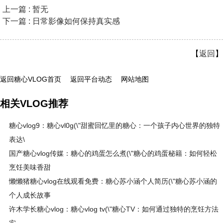
上一篇 : 暂无
下一篇 : 日常影像如何保持真实感
【
返回
】
返回糖心VLOG首页
返回平台动态
网站地图
相关VLOG推荐
糖心vlog9：糖心vl0g(\"甜蜜回忆里的糖心：一个孩子内心世界的独特
表达\
国产糖心vlog传媒：糖心的鸡蛋怎么煮(\"糖心的鸡蛋秘籍：如何轻松
烹饪美味香甜
懒懒猪糖心vlog在线观看免费：糖心苏小涵个人简历(\"糖心苏小涵的
个人成长故事
许木学长糖心vlog：糖心vlog tv(\"糖心TV：如何通过独特的烹饪方法
实