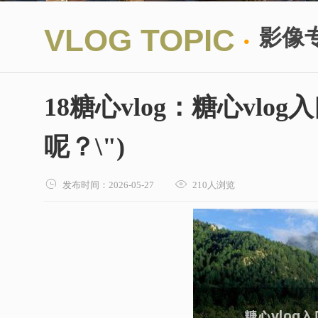
·
VLOG TOPIC
影像
18糖心vlog：糖心vl
呢？\")


发布时间：2026-05-27
210人浏览