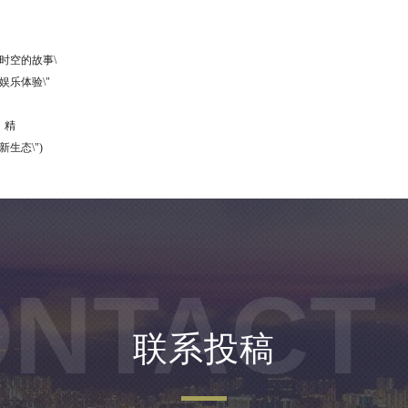
时空的故事\
娱乐体验\"
：精
生态\")
NTACT
联系投稿