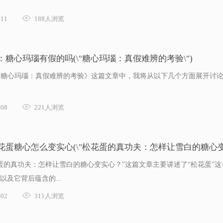

11
188人浏览
载：糖心玛瑙有假的吗(\"糖心玛瑙：真假难辨的考验\")
:在《糖心玛瑙：真假难辨的考验》这篇文章中，我将从以下几个方面展开讨论

08
221人浏览
松花蛋糖心怎么变实心(\"松花蛋的真功夫：怎样让雪白的糖心变
“松花蛋的真功夫：怎样让雪白的糖心变实心？”这篇文章主要讲述了“松花蛋
及它背后蕴含的...

02
311人浏览