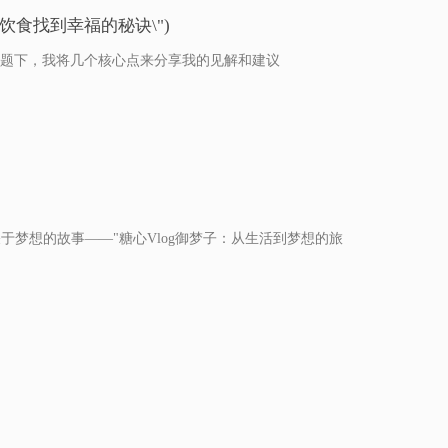
康饮食找到幸福的秘诀\")
这一主题下，我将几个核心点来分享我的见解和建议
关于梦想的故事——"糖心Vlog御梦子：从生活到梦想的旅