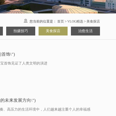

您当前的位置是：
首页
>
VLOG精选
>
美食探店
拍摄技巧
美食探店
治愈生活
饰\")
珠宝首饰见证了人类文明的演进
达的未来发展方向\")
快节奏、高压力的生活环境中，人们越来越注重个人的幸福感