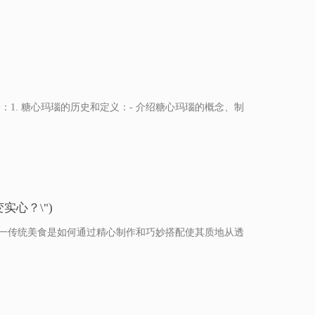
：1. 糖心玛瑙的历史和定义：- 介绍糖心玛瑙的概念、制
实心？\")
”这一传统美食是如何通过精心制作和巧妙搭配使其质地从透