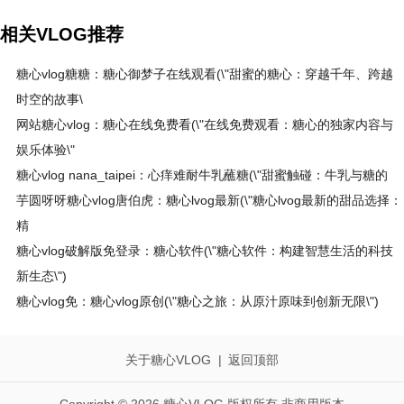
相关VLOG推荐
糖心vlog糖糖：糖心御梦子在线观看(\"甜蜜的糖心：穿越千年、跨越
时空的故事\
网站糖心vlog：糖心在线免费看(\"在线免费观看：糖心的独家内容与
娱乐体验\"
糖心vlog nana_taipei：心痒难耐牛乳蘸糖(\"甜蜜触碰：牛乳与糖的
芋圆呀呀糖心vlog唐伯虎：糖心lvog最新(\"糖心lvog最新的甜品选择：
精
糖心vlog破解版免登录：糖心软件(\"糖心软件：构建智慧生活的科技
新生态\")
糖心vlog免：糖心vlog原创(\"糖心之旅：从原汁原味到创新无限\")
关于糖心VLOG
|
返回顶部
Copyright © 2026 糖心VLOG 版权所有 非商用版本